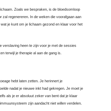
 lichaam. Zoals we bespraken, is de bloedsomloop
oor zal regenereren. In de weken die voorafgaan aan
n wat je kunt om je lichaam gezond en klaar voor het
e verslaving heen te zijn voor je met de sessies
n terwijl je therapie al aan de gang is.
eage hebt laten zetten. Je herinnert je
ek voelde nadat je nieuwe inkt had gekregen. Je moet je
fs als je er absoluut zeker van bent dat je klaar
e immuunsysteem zijn aandacht niet willen verdelen.