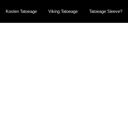
Kosten Tatoeage
Viking Tatoeage
Tatoeage Sleeve?
eller Een
erwijderen