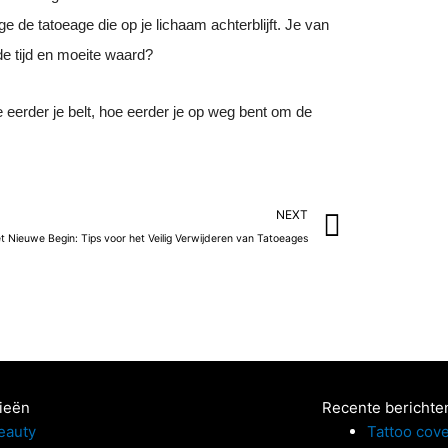
 de tatoeage die op je lichaam achterblijft. Je van
 de tijd en moeite waard?
e eerder je belt, hoe eerder je op weg bent om de
Next
NEXT
t Nieuwe Begin: Tips voor het Veilig Verwijderen van Tatoeages
ieën
Recente berichte
eauty
Tattoo cove