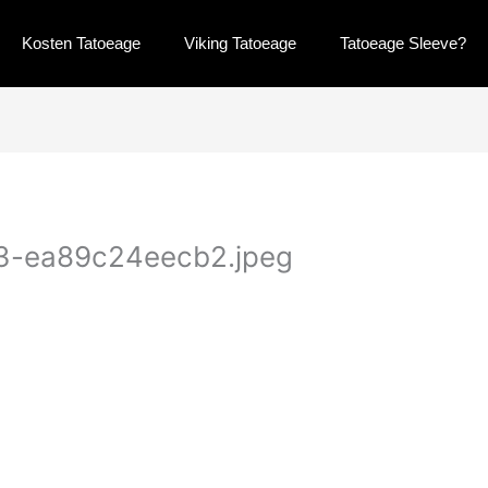
Kosten Tatoeage
Viking Tatoeage
Tatoeage Sleeve?
3-ea89c24eecb2.jpeg