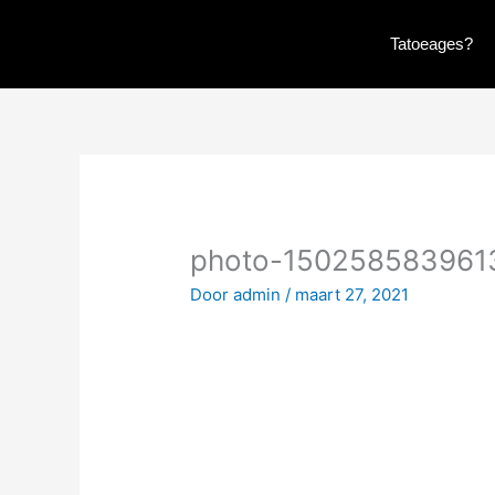
Ga
naar
Tatoeages?
de
inhoud
photo-150258583961
Door
admin
/
maart 27, 2021