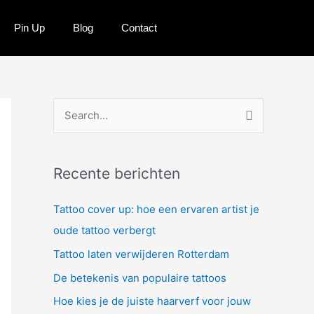
Pin Up
Blog
Contact
Z
o
e
Recente berichten
k
n
Tattoo cover up: hoe een ervaren artist je
a
oude tattoo verbergt
a
Tattoo laten verwijderen Rotterdam
r
De betekenis van populaire tattoos
:
Hoe kies je de juiste haarverf voor jouw