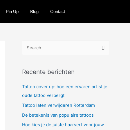
Pin Up
Blog
Contact
Z
o
e
Recente berichten
k
n
Tattoo cover up: hoe een ervaren artist je
a
oude tattoo verbergt
a
Tattoo laten verwijderen Rotterdam
r
De betekenis van populaire tattoos
:
Hoe kies je de juiste haarverf voor jouw