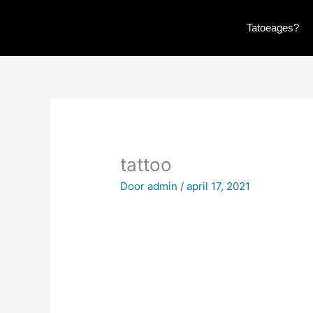
Ga
naar
Tatoeages?
de
inhoud
tattoo
Door
admin
/
april 17, 2021