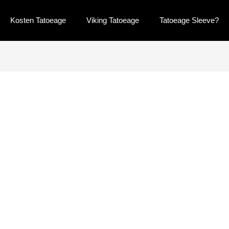
Kosten Tatoeage
Viking Tatoeage
Tatoeage Sleeve?